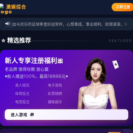
澳娱综合
立即注册
📢
个充满热血与欢乐的足球季里好运常伴，心想事成，事业顺利、财源滚滚，每一
⭐ 精选推荐
FEATURED
新人专享注册福利🎀
老品牌 值得信赖 放心赢
♥️新人赠送100%，最高18888元♥️
·
真人视讯
·
电子游戏
·
体育投注
·
彩票棋牌
·
电竞投注
·
捕鱼娱乐
进入游戏
🎁