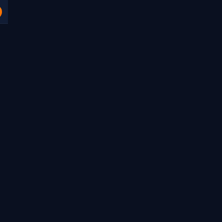
天都充满惊喜与收获。🧧
2026世界杯激情开赛，全球球迷共同见证每一场