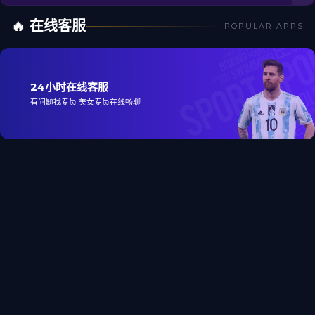
🔥 在线客服
POPULAR APPS
24小时在线客服
有问题找专员 美女专员在线畅聊